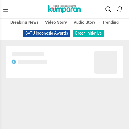
Breaking News
Video Story
Audio Story
Trending
SATU Indonesia Awards
Green Initiative
Sedang memuat...
Sedang memuat...
S