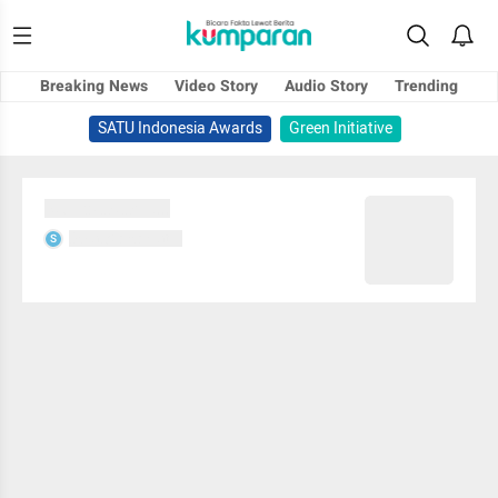
Breaking News
Video Story
Audio Story
Trending
SATU Indonesia Awards
Green Initiative
Sedang memuat...
Sedang memuat...
S