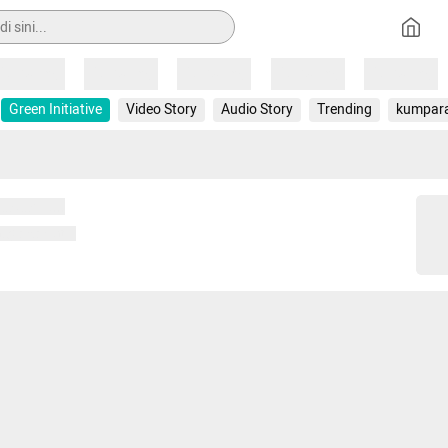
Loading
Loading
Loading
Loading
Loading
Green Initiative
Video Story
Audio Story
Trending
kumpar
 memuat...
ng memuat...