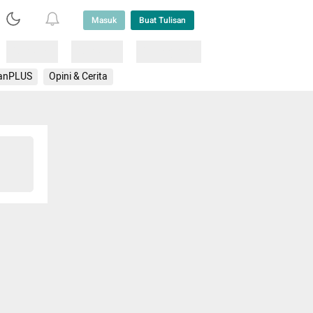
Masuk
Buat Tulisan
Loading
Loading
Lainnya
anPLUS
Opini & Cerita