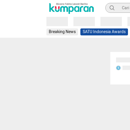
Pencarian
Loading
Loading
Loading
Breaking News
SATU Indonesia Awards
Sedang
Seda
S