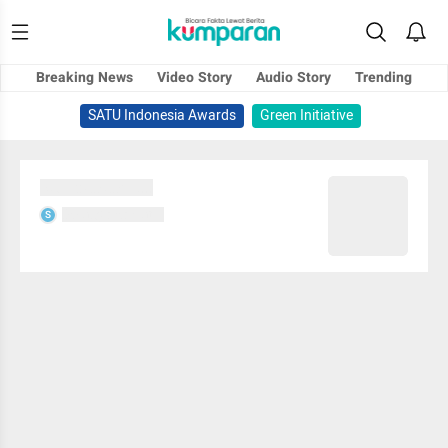
Breaking News
Video Story
Audio Story
Trending
SATU Indonesia Awards
Green Initiative
Sedang memuat...
Sedang memuat...
S