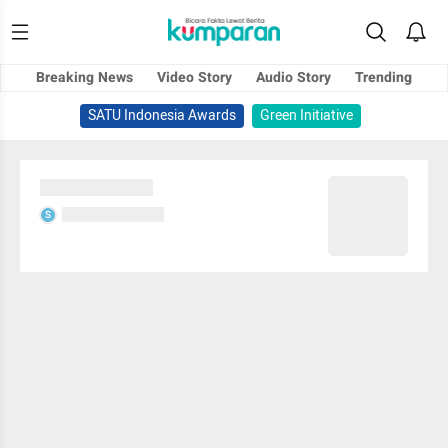
Breaking News
Video Story
Audio Story
Trending
SATU Indonesia Awards
Green Initiative
Sedang memuat...
Sedang memuat...
S