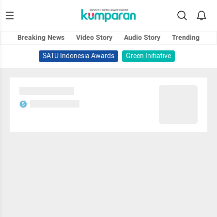
Breaking News
Video Story
Audio Story
Trending
SATU Indonesia Awards
Green Initiative
Sedang memuat...
Sedang memuat...
S