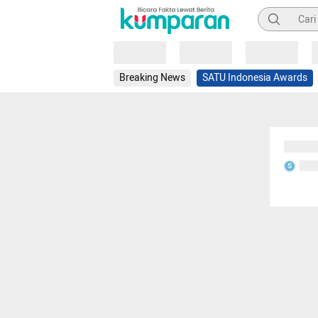
Pencarian
Loading
Loading
Loading
Breaking News
SATU Indonesia Awards
Sedang
Seda
S