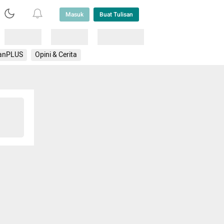
Masuk
Buat Tulisan
Loading
Loading
Lainnya
anPLUS
Opini & Cerita