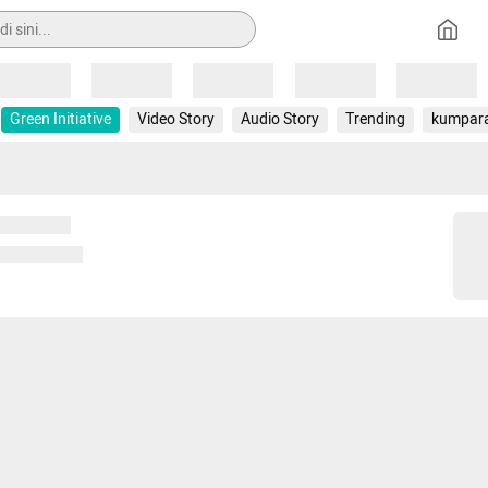
Loading
Loading
Loading
Loading
Loading
Green Initiative
Video Story
Audio Story
Trending
kumpar
 memuat...
ng memuat...