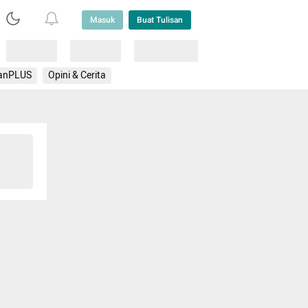
Masuk
Buat Tulisan
Loading
Loading
Lainnya
anPLUS
Opini & Cerita