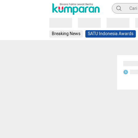
Pencarian
Loading
Loading
Loading
Breaking News
SATU Indonesia Awards
Sedang
Seda
S