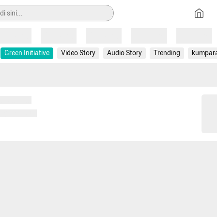
Loading
Loading
Loading
Loading
Loading
Green Initiative
Video Story
Audio Story
Trending
kumpar
 memuat...
ng memuat...