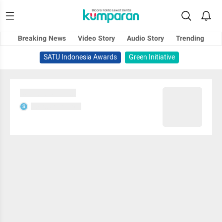
Breaking News
Video Story
Audio Story
Trending
SATU Indonesia Awards
Green Initiative
Sedang memuat...
Sedang memuat...
S