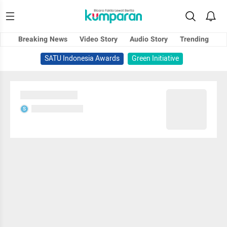
Breaking News
Video Story
Audio Story
Trending
SATU Indonesia Awards
Green Initiative
Sedang memuat...
Sedang memuat...
S