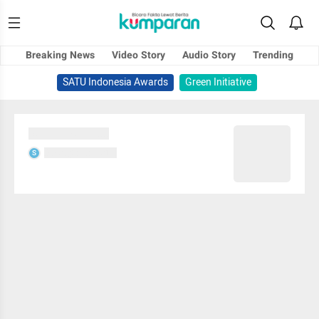
Breaking News
Video Story
Audio Story
Trending
SATU Indonesia Awards
Green Initiative
Sedang memuat...
Sedang memuat...
S