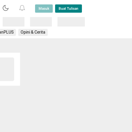
Masuk
Buat Tulisan
Loading
Loading
Lainnya
anPLUS
Opini & Cerita