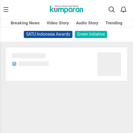
Breaking News
Video Story
Audio Story
Trending
SATU Indonesia Awards
Green Initiative
Sedang memuat...
Sedang memuat...
S