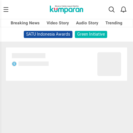
Breaking News
Video Story
Audio Story
Trending
SATU Indonesia Awards
Green Initiative
Sedang memuat...
Sedang memuat...
S