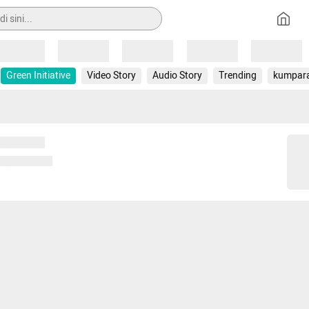
Loading
Loading
Loading
Loading
Loading
Green Initiative
Video Story
Audio Story
Trending
kumpar
 memuat...
ng memuat...