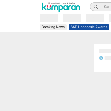
Pencarian
Loading
Loading
Loading
Breaking News
SATU Indonesia Awards
Sedang
Seda
S