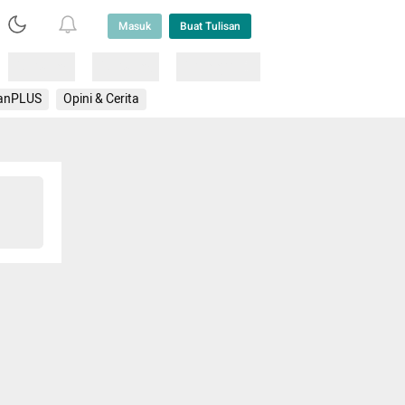
Masuk
Buat Tulisan
Loading
Loading
Lainnya
anPLUS
Opini & Cerita