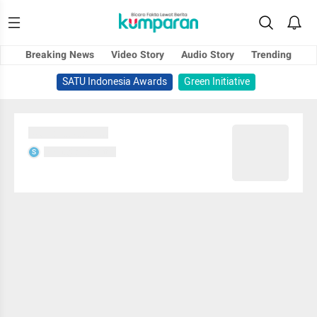
Breaking News
Video Story
Audio Story
Trending
SATU Indonesia Awards
Green Initiative
Sedang memuat...
Sedang memuat...
S