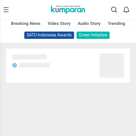
Breaking News
Video Story
Audio Story
Trending
SATU Indonesia Awards
Green Initiative
Sedang memuat...
Sedang memuat...
S