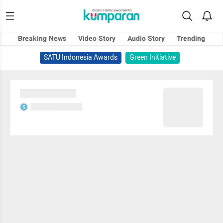
Breaking News
Video Story
Audio Story
Trending
SATU Indonesia Awards
Green Initiative
Sedang memuat...
Sedang memuat...
S