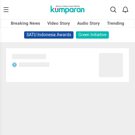
Breaking News
Video Story
Audio Story
Trending
SATU Indonesia Awards
Green Initiative
Sedang memuat...
Sedang memuat...
S