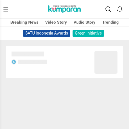
Breaking News
Video Story
Audio Story
Trending
SATU Indonesia Awards
Green Initiative
Sedang memuat...
Sedang memuat...
S