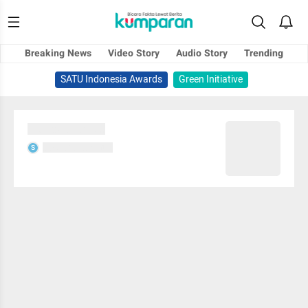
Breaking News
Video Story
Audio Story
Trending
SATU Indonesia Awards
Green Initiative
Sedang memuat...
Sedang memuat...
S