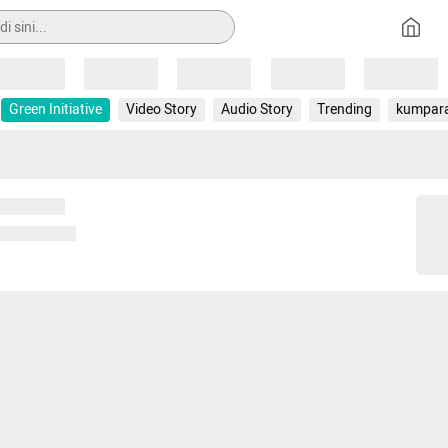
Loading
Loading
Loading
Loading
Loading
Green Initiative
Video Story
Audio Story
Trending
kumpar
 memuat...
ng memuat...