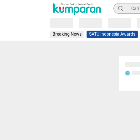
Pencarian
Loading
Loading
Loading
Breaking News
SATU Indonesia Awards
Sedang
Seda
S