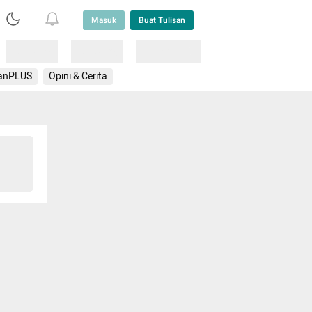
Masuk
Buat Tulisan
Loading
Loading
Lainnya
anPLUS
Opini & Cerita