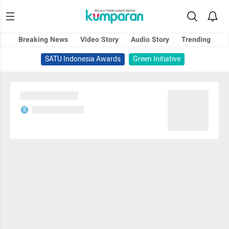
Breaking News
Video Story
Audio Story
Trending
SATU Indonesia Awards
Green Initiative
Sedang memuat...
Sedang memuat...
S