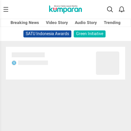
Breaking News
Video Story
Audio Story
Trending
SATU Indonesia Awards
Green Initiative
Sedang memuat...
Sedang memuat...
S