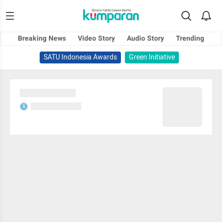
Breaking News
Video Story
Audio Story
Trending
SATU Indonesia Awards
Green Initiative
Sedang memuat...
Sedang memuat...
S