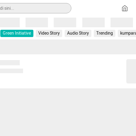
Loading
Loading
Loading
Loading
Loading
Green Initiative
Video Story
Audio Story
Trending
kumpar
 memuat...
ng memuat...