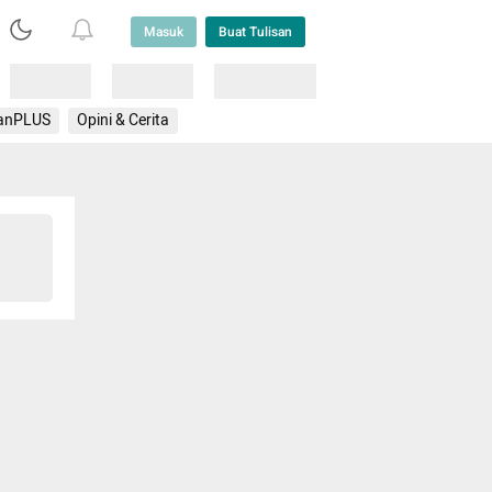
Masuk
Buat Tulisan
Loading
Loading
Lainnya
anPLUS
Opini & Cerita