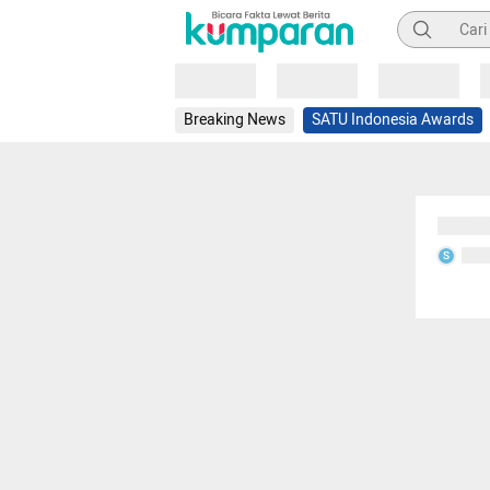
Pencarian
Loading
Loading
Loading
Breaking News
SATU Indonesia Awards
Sedang
Seda
S