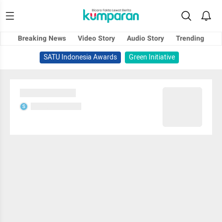
Breaking News
Video Story
Audio Story
Trending
SATU Indonesia Awards
Green Initiative
Sedang memuat...
Sedang memuat...
S