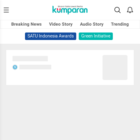
Breaking News
Video Story
Audio Story
Trending
SATU Indonesia Awards
Green Initiative
Sedang memuat...
Sedang memuat...
S