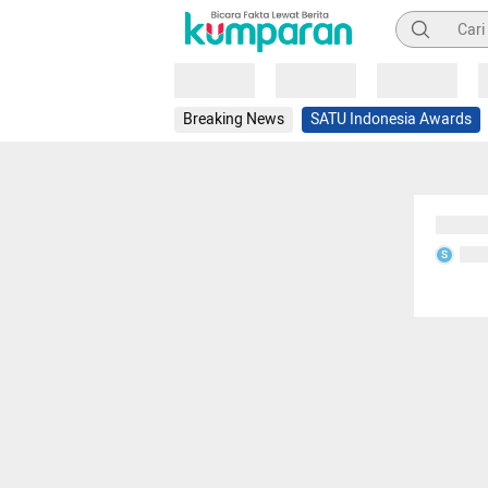
Pencarian
Loading
Loading
Loading
Breaking News
SATU Indonesia Awards
Sedang
Seda
S