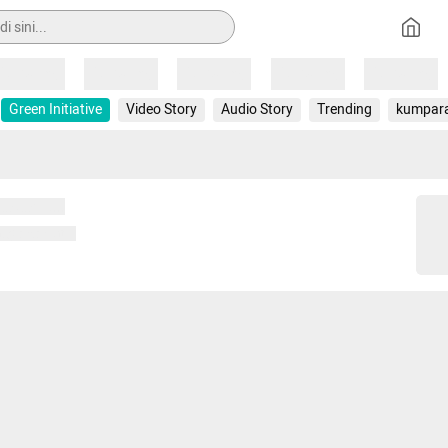
Loading
Loading
Loading
Loading
Loading
Green Initiative
Video Story
Audio Story
Trending
kumpar
 memuat...
ng memuat...