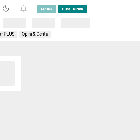
Masuk
Buat Tulisan
Loading
Loading
Lainnya
anPLUS
Opini & Cerita