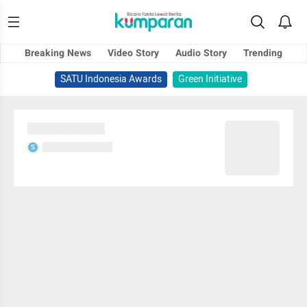
Breaking News
Video Story
Audio Story
Trending
SATU Indonesia Awards
Green Initiative
Sedang memuat...
Sedang memuat...
S