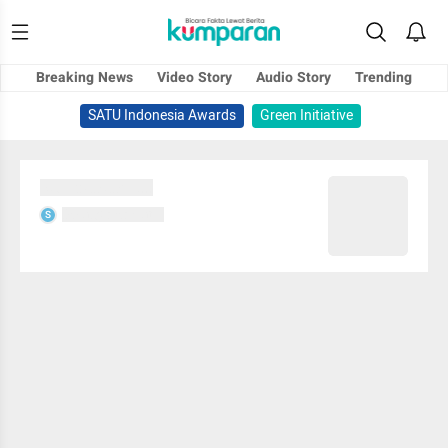
Breaking News
Video Story
Audio Story
Trending
SATU Indonesia Awards
Green Initiative
Sedang memuat...
Sedang memuat...
S