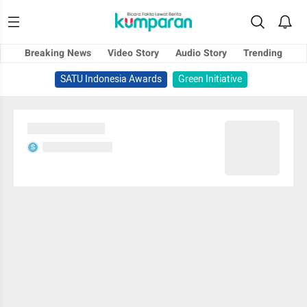
Breaking News
Video Story
Audio Story
Trending
SATU Indonesia Awards
Green Initiative
Sedang memuat...
Sedang memuat...
S