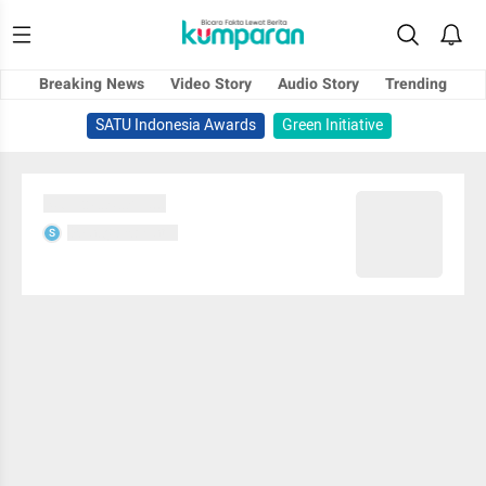
Breaking News
Video Story
Audio Story
Trending
SATU Indonesia Awards
Green Initiative
Sedang memuat...
Sedang memuat...
S