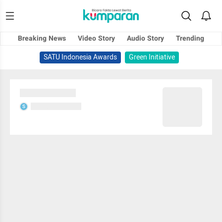
Breaking News
Video Story
Audio Story
Trending
SATU Indonesia Awards
Green Initiative
Sedang memuat...
Sedang memuat...
S