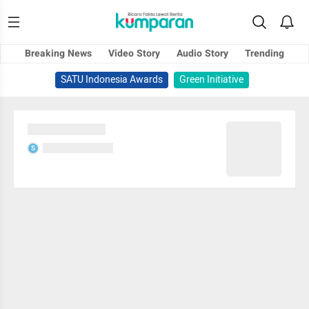
Breaking News
Video Story
Audio Story
Trending
SATU Indonesia Awards
Green Initiative
Sedang memuat...
Sedang memuat...
S