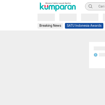
Pencarian
Loading
Loading
Loading
Breaking News
SATU Indonesia Awards
Sedang
Seda
S