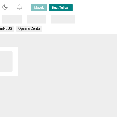
Masuk
Buat Tulisan
Loading
Loading
Lainnya
anPLUS
Opini & Cerita