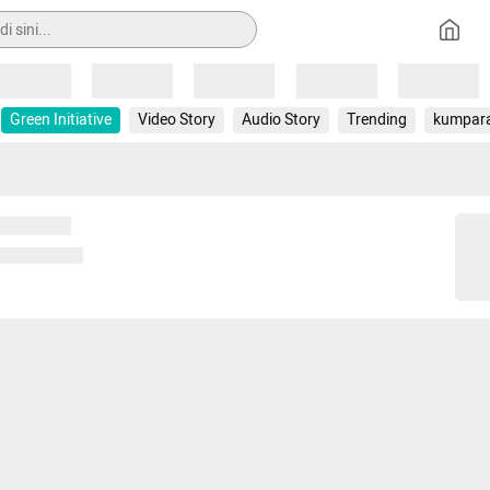
Loading
Loading
Loading
Loading
Loading
Green Initiative
Video Story
Audio Story
Trending
kumpar
 memuat...
ng memuat...