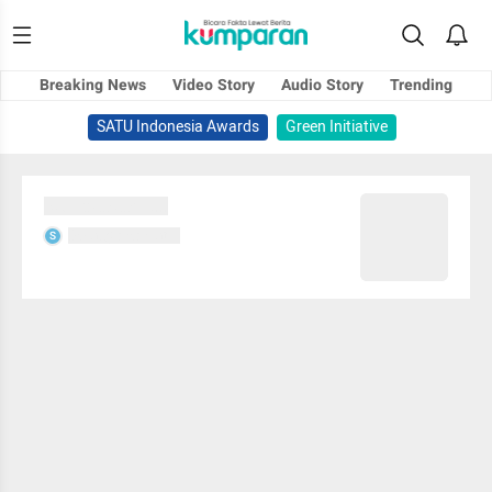
Breaking News
Video Story
Audio Story
Trending
SATU Indonesia Awards
Green Initiative
Sedang memuat...
Sedang memuat...
S