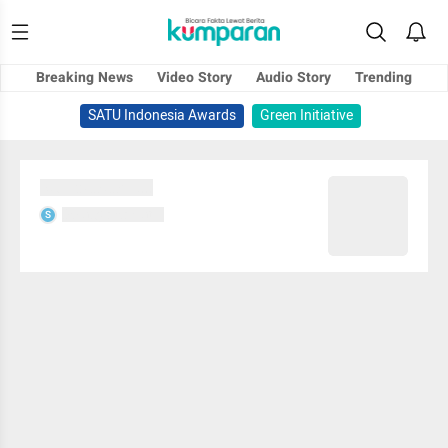
Breaking News
Video Story
Audio Story
Trending
SATU Indonesia Awards
Green Initiative
Sedang memuat...
Sedang memuat...
S