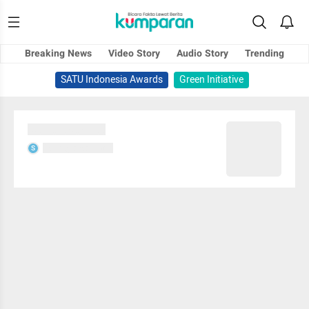
Breaking News
Video Story
Audio Story
Trending
SATU Indonesia Awards
Green Initiative
Sedang memuat...
Sedang memuat...
S