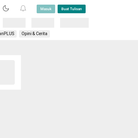
Masuk
Buat Tulisan
Loading
Loading
Lainnya
anPLUS
Opini & Cerita