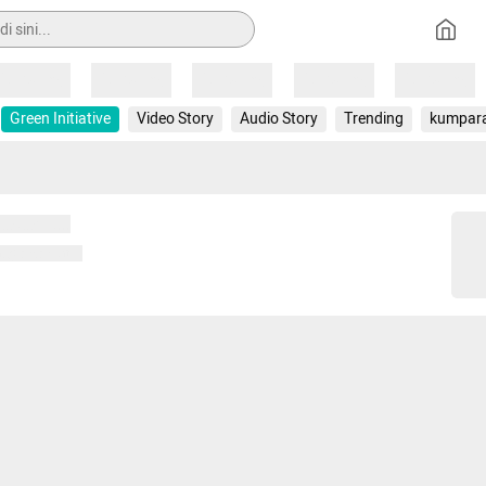
Loading
Loading
Loading
Loading
Loading
Green Initiative
Video Story
Audio Story
Trending
kumpar
 memuat...
ng memuat...