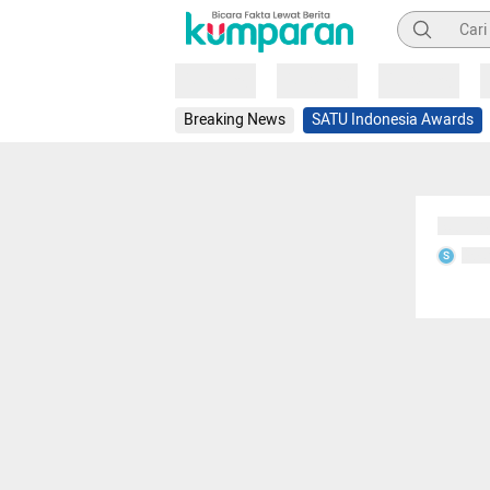
Pencarian
Loading
Loading
Loading
Breaking News
SATU Indonesia Awards
Sedang
Seda
S