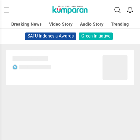
Breaking News
Video Story
Audio Story
Trending
SATU Indonesia Awards
Green Initiative
Sedang memuat...
Sedang memuat...
S