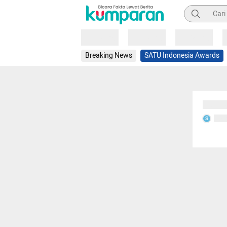
Pencarian
Loading
Loading
Loading
Breaking News
SATU Indonesia Awards
Sedang
Seda
S