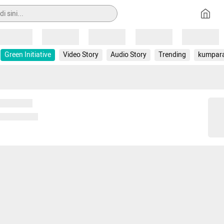
Loading
Loading
Loading
Loading
Loading
Green Initiative
Video Story
Audio Story
Trending
kumpar
 memuat...
ng memuat...