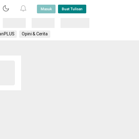
Masuk
Buat Tulisan
Loading
Loading
Lainnya
anPLUS
Opini & Cerita