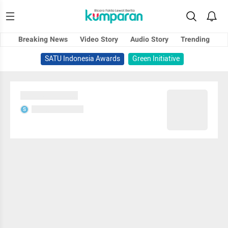
Breaking News
Video Story
Audio Story
Trending
SATU Indonesia Awards
Green Initiative
Sedang memuat...
Sedang memuat...
S