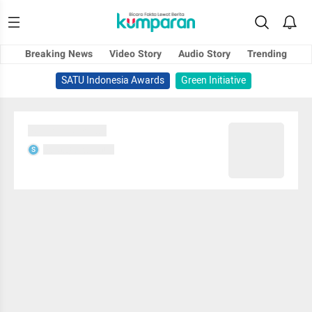
Breaking News
Video Story
Audio Story
Trending
SATU Indonesia Awards
Green Initiative
Sedang memuat...
Sedang memuat...
S