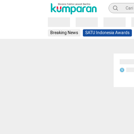
Pencarian
Loading
Loading
Loading
Breaking News
SATU Indonesia Awards
Sedang
Seda
S