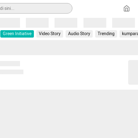
Loading
Loading
Loading
Loading
Loading
Green Initiative
Video Story
Audio Story
Trending
kumpar
 memuat...
ng memuat...