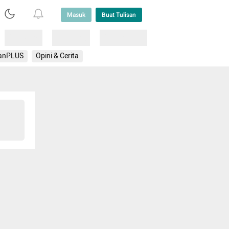
Masuk
Buat Tulisan
Loading
Loading
Lainnya
anPLUS
Opini & Cerita