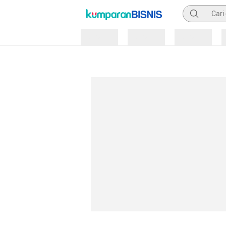
Pencarian
Loading
Loading
Loading