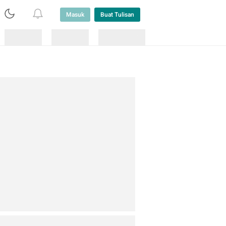
Masuk
Buat Tulisan
Loading
Loading
Lainnya