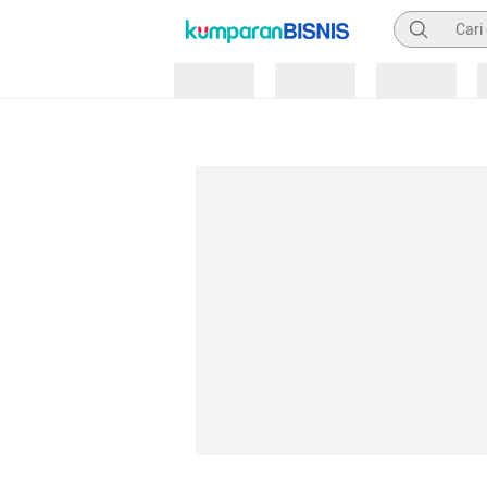
Pencarian
Loading
Loading
Loading