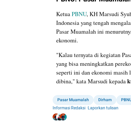
Ketua 
PBNU
, KH Marsudi Syuh
Indonesia yang tengah mengalami
Pasar Muamalah ini menurutnya
ekonomi.
"Kalau ternyata di kegiatan Pa
yang bisa meningkatkan pereko
seperti ini dan ekonomi masih l
k
dibina," kata Marsudi kepada 
Pasar Muamalah
Dirham
PBN
Informasi Redaksi
·
Laporkan tulisan