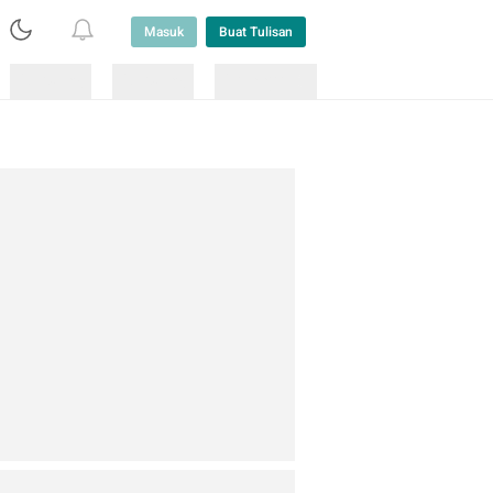
Masuk
Buat Tulisan
Loading
Loading
Lainnya