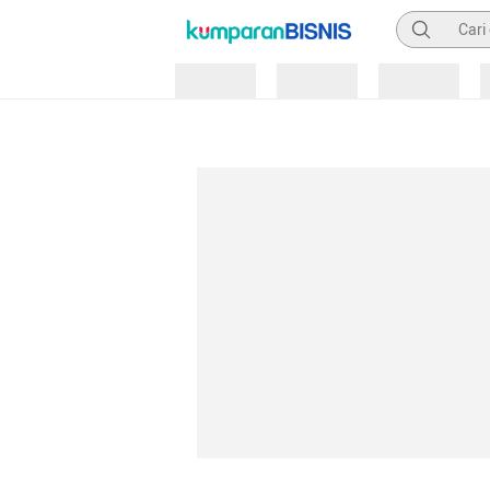
Pencarian
Loading
Loading
Loading