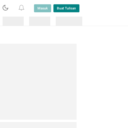
Masuk
Buat Tulisan
Loading
Loading
Lainnya