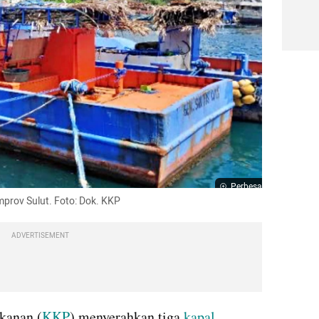
Perbesar
mprov Sulut. Foto: Dok. KKP
ADVERTISEMENT
kanan (
KKP
) menyerahkan tiga 
kapal