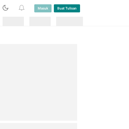
Masuk
Buat Tulisan
Loading
Loading
Lainnya