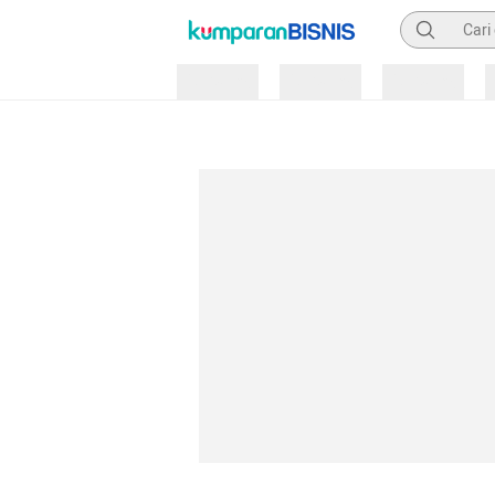
Pencarian
Loading
Loading
Loading