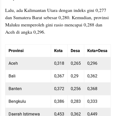
Lalu, ada Kalimantan Utara dengan indeks gini 0,277 
dan Sumatera Barat sebesar 0,280. Kemudian, provinsi 
Maluku memperoleh gini rasio mencapai 0,288 dan 
Aceh di angka 0,296. 
Table Embed
Menampilkan 10 data dari 38 data
Provinsi
Kota
Desa
Kota+Desa
Aceh
0,318
0,265
0,296
Bali
0,367
0,29
0,362
Banten
0,372
0,256
0,368
Bengkulu
0,386
0,283
0,333
Daerah Istimewa 
0,453
0,362
0,449