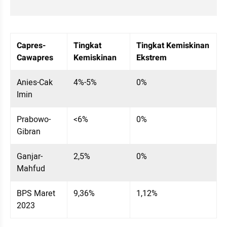
Table Embed
Menampilkan 10 data dari 4 data
Capres-
Tingkat 
Tingkat Kemiskinan 
Cawapres
Kemiskinan
Ekstrem
Anies-Cak 
4%-5%
0%
Imin
Prabowo-
<6%
0%
Gibran
Ganjar-
2,5%
0%
Mahfud
BPS Maret 
9,36%
1,12%
2023